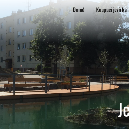
Domů
Koupací jezírka
n
J