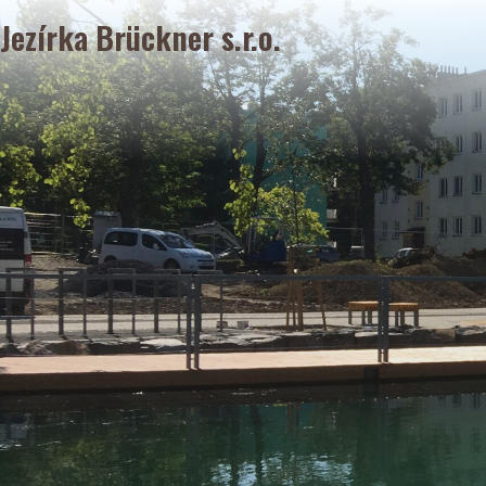
Jezírka Brückner s.r.o.
Jezírko Nový Jičí